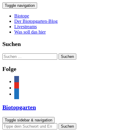
Toggle navigation
Biotope
Der Biotopgarten-Blog
Livestreams
Was soll das hier
Suchen
Suchen
nach:
Folge
facebook
youtube
feed
Biotopgarten
Toggle sidebar & navigation