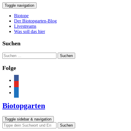
Toggle navigation
Biotope
Der Biotopgarten-Blog
Livestreams
Was soll das hier
Suchen
Suchen
nach:
Folge
facebook
youtube
feed
Biotopgarten
Toggle sidebar & navigation