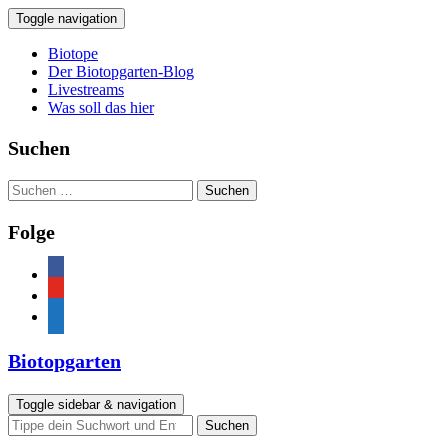
Toggle navigation
Biotope
Der Biotopgarten-Blog
Livestreams
Was soll das hier
Suchen
Suchen
nach:
Folge
facebook
youtube
feed
Biotopgarten
Toggle sidebar & navigation