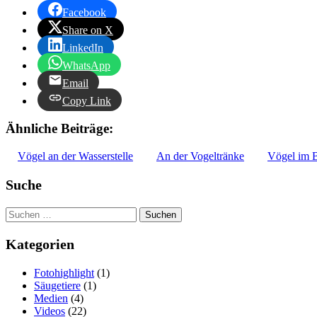
Facebook
Share on X
LinkedIn
WhatsApp
Email
Copy Link
Ähnliche Beiträge:
Vögel an der Wasserstelle
An der Vogeltränke
Vögel im B
Suche
Suchen
nach:
Kategorien
Fotohighlight
(1)
Säugetiere
(1)
Medien
(4)
Videos
(22)