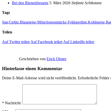
Bei den Bienenfressern
5. März 2026
Stefanie Schikotanz
Tags
Star
,
Girlitz
,
Blaumeise
,
Mönchsgrasmücke
,
Feldsperling
,
Kohlmeise
,
Bac
Teilen
Auf Twitter teilen
Auf Facebook teilen
Auf LinkedIn teilen
Geschrieben von
Erich Obster
Hinterlasse einen Kommentar
Deine E-Mail-Adresse wird nicht veröffentlicht.
Erforderliche Felder 
* Nachricht: