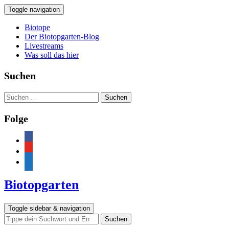
Toggle navigation
Biotope
Der Biotopgarten-Blog
Livestreams
Was soll das hier
Suchen
Suchen
nach:
Folge
facebook
youtube
feed
Biotopgarten
Toggle sidebar & navigation