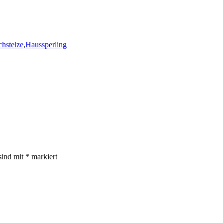
hstelze
,
Haussperling
sind mit
*
markiert