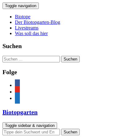
Toggle navigation
Biotope
Der Biotopgarten-Blog
Livestreams
Was soll das hier
Suchen
Suchen
nach:
Folge
facebook
youtube
feed
Biotopgarten
Toggle sidebar & navigation