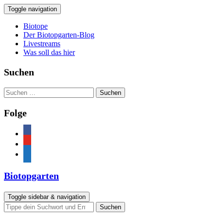
Toggle navigation
Biotope
Der Biotopgarten-Blog
Livestreams
Was soll das hier
Suchen
Suchen
nach:
Folge
facebook
youtube
feed
Biotopgarten
Toggle sidebar & navigation