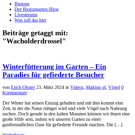
Biotope
Der Biotopgarten-Blog
Livestreams
Was soll das hier
Beiträge getaggt mit:
"Wacholderdrossel"
Winterfütterung im Garten – Ein
Paradies für gefiederte Besucher
von
Erich Obster
23. März 2024
in
Videos
,
Making of
,
Vögel
0
Kommentare
Der Winter hat seinen Einzug gehalten und mit ihm kommt eine
Zeit, in der die Natur ruhiger wird und viele Vögel nach Nahrung
suchen. Doch gerade in den kalten Monaten können wir ihnen eine
große Hilfe sein, indem wir unseren Garten zu einer
gastfreundlichen Oase für gefiederte Freunde machen. Die […]
Weiterlesen