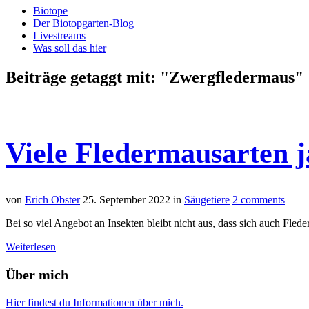
Biotope
Der Biotopgarten-Blog
Livestreams
Was soll das hier
Beiträge getaggt mit: "Zwergfledermaus"
Viele Fledermausarten 
von
Erich Obster
25. September 2022
in
Säugetiere
2 comments
Bei so viel Angebot an Insekten bleibt nicht aus, dass sich auch Fled
Weiterlesen
Über mich
Hier findest du Informationen über mich.