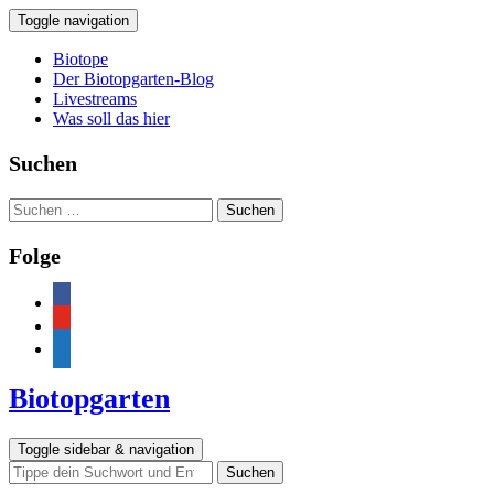
Toggle navigation
Biotope
Der Biotopgarten-Blog
Livestreams
Was soll das hier
Suchen
Suchen
nach:
Folge
facebook
youtube
feed
Biotopgarten
Toggle sidebar & navigation