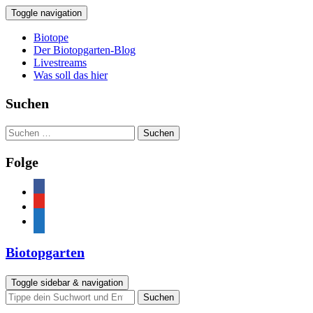
Toggle navigation
Biotope
Der Biotopgarten-Blog
Livestreams
Was soll das hier
Suchen
Suchen
nach:
Folge
facebook
youtube
feed
Biotopgarten
Toggle sidebar & navigation