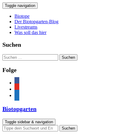
Toggle navigation
Biotope
Der Biotopgarten-Blog
Livestreams
Was soll das hier
Suchen
Suchen
nach:
Folge
facebook
youtube
feed
Biotopgarten
Toggle sidebar & navigation