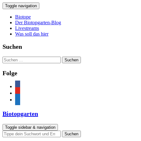
Toggle navigation
Biotope
Der Biotopgarten-Blog
Livestreams
Was soll das hier
Suchen
Suchen
nach:
Folge
facebook
youtube
feed
Biotopgarten
Toggle sidebar & navigation