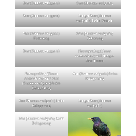
Star (Sturnus vulgaris)
Star (Sturnus vulgaris)
Star (Sturnus vulgaris)
Junger Star (Sturnus
vulgaris) beim Betteln
Star (Sturnus vulgaris)
Star (Sturnus vulgaris)
Fütterung
Fütterung
Star (Sturnus vulgaris)
Haussperling (Passer
domesticus) will jungen
Star füttern
Haussperling (Passer
Star (Sturnus vulgaris) beim
domesticus) und Star
Balzgesang
(Sturnus vulgaris) beim
Balzgesang
Star (Sturnus vulgaris) beim
Junger Star (Sturnus
Balzgesang
vulgaris)
Star (Sturnus vulgaris) beim
Balzgesang