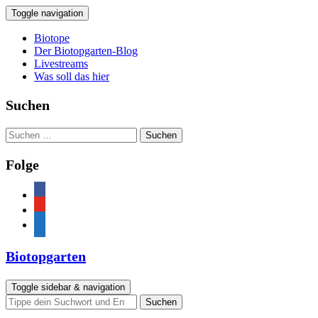
Toggle navigation
Biotope
Der Biotopgarten-Blog
Livestreams
Was soll das hier
Suchen
Suchen
nach:
Folge
facebook
youtube
feed
Biotopgarten
Toggle sidebar & navigation