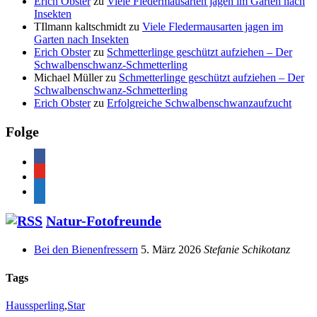
Erich Obster
zu
Viele Fledermausarten jagen im Garten nach
Insekten
TIlmann kaltschmidt
zu
Viele Fledermausarten jagen im
Garten nach Insekten
Erich Obster
zu
Schmetterlinge geschützt aufziehen – Der
Schwalbenschwanz-Schmetterling
Michael Müller
zu
Schmetterlinge geschützt aufziehen – Der
Schwalbenschwanz-Schmetterling
Erich Obster
zu
Erfolgreiche Schwalbenschwanzaufzucht
Folge
facebook
youtube
feed
Natur-Fotofreunde
Bei den Bienenfressern
5. März 2026
Stefanie Schikotanz
Tags
Haussperling
,
Star