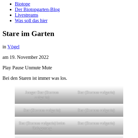
Biotope
Der Biotopgarten-Blog
Livestreams
Was soll das hier
Stare im Garten
in
Vögel
am
19. November 2022
Play
Pause
Unmute
Mute
Bei den Staren ist immer was los.
Junger Star (Sturnus
Star (Sturnus vulgaris)
vulgaris)
Star (Sturnus vulgaris)
Star (Sturnus vulgaris)
Star (Sturnus vulgaris) beim
Star (Sturnus vulgaris)
Balzgesang