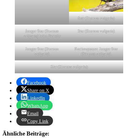
Star (Sturnus vulgaris)
Junger Star (Sturnus
Star (Sturnus vulgaris)
vulgaris) beim Betteln
Junger Star (Sturnus
Rachenputzer. Junger Star
vulgaris)
(Sturnus vulgaris)
Star (Sturnus vulgaris)
Facebook
Share on X
LinkedIn
WhatsApp
Email
Copy Link
Ähnliche Beiträge: