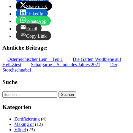
Share on X
LinkedIn
WhatsApp
Email
Copy Link
Ähnliche Beiträge:
Österreichischer Lein – Teil 1
Die Garten-Wollbiene auf
Heil-Ziest
Schafgarbe – Staude des Jahres 2021
Der
Storchschnabel
Suche
Suchen
nach:
Kategorien
Zertifizierung
(4)
Making of
(12)
Vögel
(23)