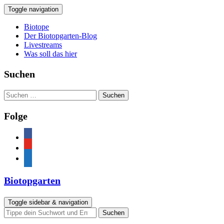
Toggle navigation
Biotope
Der Biotopgarten-Blog
Livestreams
Was soll das hier
Suchen
Suchen
nach:
Folge
facebook
youtube
feed
Biotopgarten
Toggle sidebar & navigation