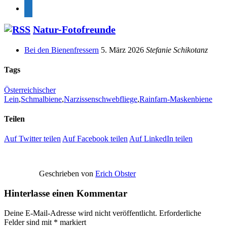
feed
Natur-Fotofreunde
Bei den Bienenfressern
5. März 2026
Stefanie Schikotanz
Tags
Österreichischer
Lein
,
Schmalbiene
,
Narzissenschwebfliege
,
Rainfarn-Maskenbiene
Teilen
Auf Twitter teilen
Auf Facebook teilen
Auf LinkedIn teilen
Geschrieben von
Erich Obster
Hinterlasse einen Kommentar
Deine E-Mail-Adresse wird nicht veröffentlicht.
Erforderliche
Felder sind mit
*
markiert