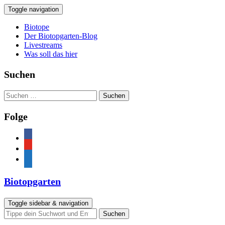
Toggle navigation
Biotope
Der Biotopgarten-Blog
Livestreams
Was soll das hier
Suchen
Suchen
nach:
Folge
facebook
youtube
feed
Biotopgarten
Toggle sidebar & navigation