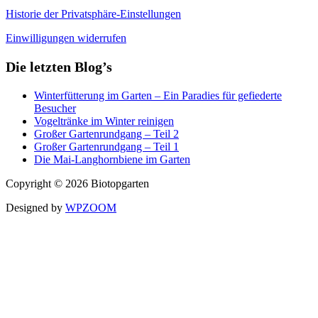
Historie der Privatsphäre-Einstellungen
Einwilligungen widerrufen
Die letzten Blog’s
Winterfütterung im Garten – Ein Paradies für gefiederte
Besucher
Vogeltränke im Winter reinigen
Großer Gartenrundgang – Teil 2
Großer Gartenrundgang – Teil 1
Die Mai-Langhornbiene im Garten
Copyright © 2026 Biotopgarten
Designed by
WPZOOM
Auszeichnung
„Vogelfreundlicher Garten“
WordPress Cookie Plugin von Real Cookie Banner