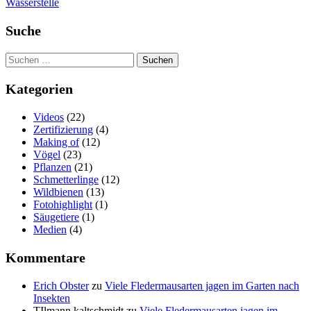
Wasserstelle
Suche
Suchen
nach:
Kategorien
Videos
(22)
Zertifizierung
(4)
Making of
(12)
Vögel
(23)
Pflanzen
(21)
Schmetterlinge
(12)
Wildbienen
(13)
Fotohighlight
(1)
Säugetiere
(1)
Medien
(4)
Kommentare
Erich Obster
zu
Viele Fledermausarten jagen im Garten nach
Insekten
TIlmann kaltschmidt
zu
Viele Fledermausarten jagen im