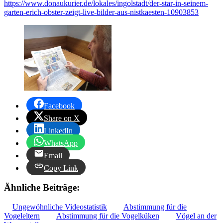
https://www.donaukurier.de/lokales/ingolstadt/der-star-in-seinem-
garten-erich-obster-zeigt-live-bilder-aus-nistkaesten-10903853
Facebook
Share on X
LinkedIn
WhatsApp
Email
Copy Link
Ähnliche Beiträge:
Ungewöhnliche Videostatistik
Abstimmung für die
Vogeleltern
Abstimmung für die Vogelküken
Vögel an der